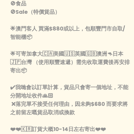
🚫食品
🚫Sale（特價貨品）
🌟澳門客人 買滿$880或以上，包順豐門市自取/
智能櫃📦
🌟可寄加拿大🇨🇦美國🇺🇸英國🇬🇧澳洲🦘日本
🇯🇵台灣 （使用順豐速遞）需先收取運費後再安排
寄出📦
✔️我哋會以訂單計算，貨品只會寄一個地址，不能
分開地址收件🙏🏻
❌落完單不接受任何理由，因未夠$680 而要求將
之前留左嘅貨品取消或換款
❤️❤️🇰🇷訂貨大概10-14日左右寄出❤️❤️