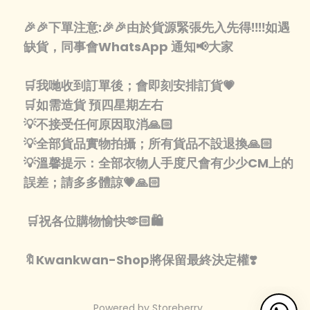
🎉🎉下單注意:🎉🎉由於貨源緊張先入先得‼️‼️如遇
缺貨，同事會WhatsApp 通知📢大家
🛒我哋收到訂單後；會即刻安排訂貨💗
🛒如需造貨 預四星期左右
💡不接受任何原因取消🙏🏻
💡全部貨品實物拍攝；所有貨品不設退換🙏🏻
💡溫馨提示：全部衣物人手度尺會有少少CM上的
誤差；請多多體諒💗🙏🏻
🛒祝各位購物愉快🫶🏻🛍️
🔖Kwankwan-Shop將保留最終決定權❣️
Powered by
Storeberry