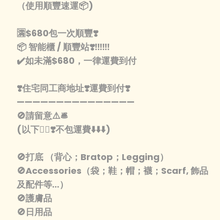
（使用順豐速運📦)
🈵️$680包一次順豐❣️
📦 智能櫃 / 順豐站❣️‼️‼️‼️
✔️如未滿$680，一律運費到付
❣️住宅同工商地址❣️運費到付❣️
———————————————
🚫請留意⚠️🛎️
(以下👇🏾❣️不包運費⬇️⬇️⬇️)
🚫打底 （背心；Bratop；Legging）
🚫Accessories（袋；鞋；帽；襪；Scarf, 飾品
及配件等…）
🚫護膚品
🚫日用品