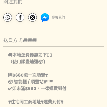
關注我們
聯絡我們
送貨方式🚚🚚🚚
🚚本地運費優惠如下👇🏻
（使用順豐速運📦)
🈵️$680包一次順豐❣️
📦 智能櫃 / 順豐站❣️‼️‼️‼️
✔️如未滿$680，一律運費到付
❣️住宅同工商地址❣️運費到付❣️