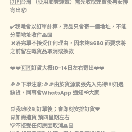
🇯🇵台灣 （使用順豐速遞）需先收取運費後再安排
寄出📦
✔️我哋會以訂單計算，貨品只會寄一個地址，不能
分開地址收件🙏🏻
❌落完單不接受任何理由，因未夠$680 而要求將
之前留左嘅貨品取消或換款
❤️❤️🇰🇷訂貨大概10-14日左右寄出❤️❤️
🎉🎉下單注意:🎉🎉由於貨源緊張先入先得‼️‼️如遇
缺貨，同事會WhatsApp 通知📢大家
🛒我哋收到訂單後；會即刻安排訂貨💗
🛒如需造貨 預四星期左右
💡不接受任何原因取消🙏🏻