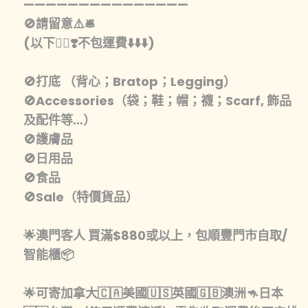
———————————————
🚫請留意⚠️🛎️
(以下👇🏾❣️不包運費⬇️⬇️⬇️)
🚫打底 （背心；Bratop；Legging）
🚫Accessories（袋；鞋；帽；襪；Scarf, 飾品
及配件等…）
🚫護膚品
🚫日用品
🚫食品
🚫Sale（特價貨品）
🌟澳門客人 買滿$880或以上，包順豐門市自取/
智能櫃📦
🌟可寄加拿大🇨🇦美國🇺🇸英國🇬🇧澳洲🦘日本