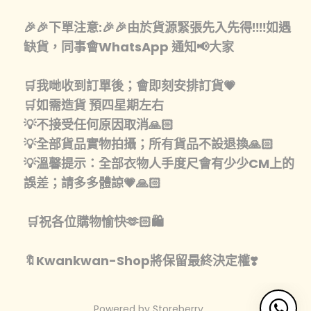
🎉🎉下單注意:🎉🎉由於貨源緊張先入先得‼️‼️如遇
缺貨，同事會WhatsApp 通知📢大家
🛒我哋收到訂單後；會即刻安排訂貨💗
🛒如需造貨 預四星期左右
💡不接受任何原因取消🙏🏻
💡全部貨品實物拍攝；所有貨品不設退換🙏🏻
💡溫馨提示：全部衣物人手度尺會有少少CM上的
誤差；請多多體諒💗🙏🏻
🛒祝各位購物愉快🫶🏻🛍️
🔖Kwankwan-Shop將保留最終決定權❣️
Powered by
Storeberry