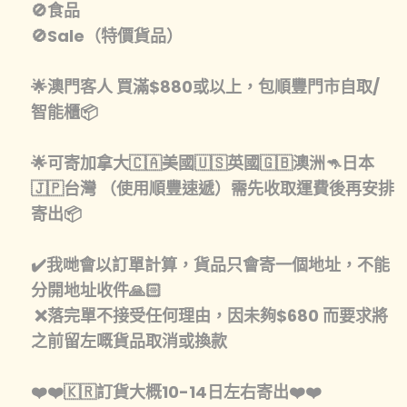
🚫食品
🚫Sale（特價貨品）
🌟澳門客人 買滿$880或以上，包順豐門市自取/
智能櫃📦
🌟可寄加拿大🇨🇦美國🇺🇸英國🇬🇧澳洲🦘日本
🇯🇵台灣 （使用順豐速遞）需先收取運費後再安排
寄出📦
✔️我哋會以訂單計算，貨品只會寄一個地址，不能
分開地址收件🙏🏻
❌落完單不接受任何理由，因未夠$680 而要求將
之前留左嘅貨品取消或換款
❤️❤️🇰🇷訂貨大概10-14日左右寄出❤️❤️