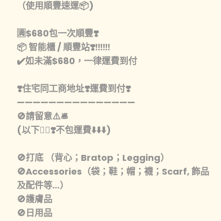
（使用順豐速運📦)
🈵️$680包一次順豐❣️
📦 智能櫃 / 順豐站❣️‼️‼️‼️
✔️如未滿$680，一律運費到付
❣️住宅同工商地址❣️運費到付❣️
———————————————
🚫請留意⚠️🛎️
(以下👇🏾❣️不包運費⬇️⬇️⬇️)
🚫打底 （背心；Bratop；Legging）
🚫Accessories（袋；鞋；帽；襪；Scarf, 飾品
及配件等…）
🚫護膚品
🚫日用品