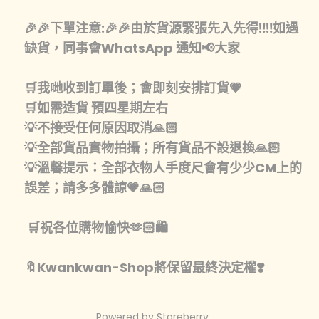
🎉🎉下單注意:🎉🎉由於貨源緊張先入先得‼️‼️如遇
缺貨，同事會WhatsApp 通知📢大家
🛒我哋收到訂單後；會即刻安排訂貨💗
🛒如需造貨 預四星期左右
💡不接受任何原因取消🙏🏻
💡全部貨品實物拍攝；所有貨品不設退換🙏🏻
💡溫馨提示：全部衣物人手度尺會有少少CM上的
誤差；請多多體諒💗🙏🏻
🛒祝各位購物愉快🫶🏻🛍️
🔖Kwankwan-Shop將保留最終決定權❣️
Powered by
Storeberry