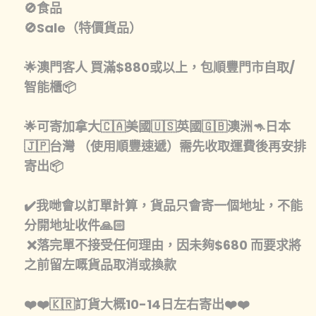
🚫食品
🚫Sale（特價貨品）
🌟澳門客人 買滿$880或以上，包順豐門市自取/
智能櫃📦
🌟可寄加拿大🇨🇦美國🇺🇸英國🇬🇧澳洲🦘日本
🇯🇵台灣 （使用順豐速遞）需先收取運費後再安排
寄出📦
✔️我哋會以訂單計算，貨品只會寄一個地址，不能
分開地址收件🙏🏻
❌落完單不接受任何理由，因未夠$680 而要求將
之前留左嘅貨品取消或換款
❤️❤️🇰🇷訂貨大概10-14日左右寄出❤️❤️