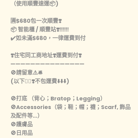
（使用順豐速運📦)
🈵️$680包一次順豐❣️
📦 智能櫃 / 順豐站❣️‼️‼️‼️
✔️如未滿$680，一律運費到付
❣️住宅同工商地址❣️運費到付❣️
———————————————
🚫請留意⚠️🛎️
(以下👇🏾❣️不包運費⬇️⬇️⬇️)
🚫打底 （背心；Bratop；Legging）
🚫Accessories（袋；鞋；帽；襪；Scarf, 飾品
及配件等…）
🚫護膚品
🚫日用品