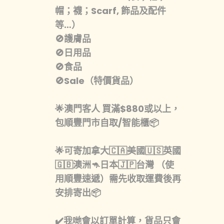
帽；襪；Scarf, 飾品及配件
等…）
🚫護膚品
🚫日用品
🚫食品
🚫Sale（特價貨品）
🌟澳門客人 買滿$880或以上，
包順豐門市自取/智能櫃📦
🌟可寄加拿大🇨🇦美國🇺🇸英國
🇬🇧澳洲🦘日本🇯🇵台灣 （使
用順豐速遞）需先收取運費後再
安排寄出📦
✔️我哋會以訂單計算，貨品只會