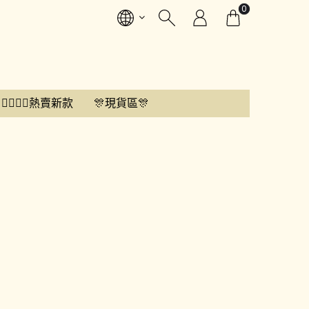
0
👍🏼👍🏼熱賣新款
🎊現貨區🎊