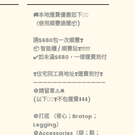
🚚本地運費優惠如下👇🏻
（使用順豐速運📦)
🈵️$680包一次順豐❣️
📦 智能櫃 / 順豐站❣️‼️‼️‼️
✔️如未滿$680，一律運費到付
❣️住宅同工商地址❣️運費到付❣️
———————————————
🚫請留意⚠️🛎️
(以下👇🏾❣️不包運費⬇️⬇️⬇️)
🚫打底 （背心；Bratop；
Legging）
🚫Accessories（袋；鞋；