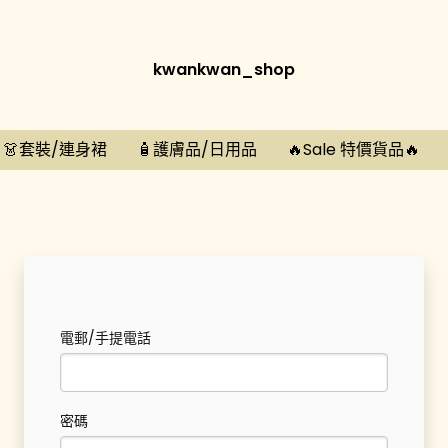
kwankwan_shop
👗套裝/連身裙
🧴護膚品/日用品
🔥Sale 特價貨品🔥
電郵/手提電話
密碼