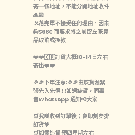
寄一個地址，不能分開地址收件
🙏🏻
❌落完單不接受任何理由，因未
夠$680 而要求將之前留左嘅貨
品取消或換款
❤️❤️🇰🇷訂貨大概10-14日左右
寄出❤️❤️
🎉🎉下單注意:🎉🎉由於貨源緊
張先入先得‼️‼️如遇缺貨，同事
會WhatsApp 通知📢大家
🛒我哋收到訂單後；會即刻安排
訂貨💗
🛒如需造貨 預四星期左右