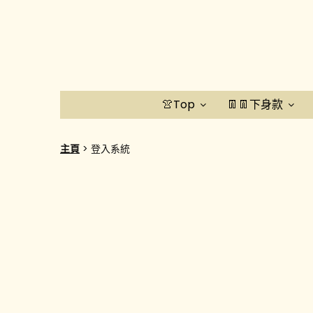
👚Top
👖👖下身款
主頁
登入系統